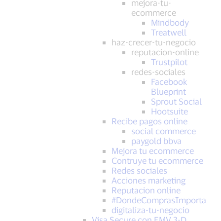
mejora-tu-
ecommerce
Mindbody
Treatwell
haz-crecer-tu-negocio
reputacion-online
Trustpilot
redes-sociales
Facebook
Blueprint
Sprout Social
Hootsuite
Recibe pagos online
social commerce
paygold bbva
Mejora tu ecommerce
Contruye tu ecommerce
Redes sociales
Acciones marketing
Reputacion online
#DondeComprasImporta
digitaliza-tu-negocio
Visa Secure con EMV 3-D