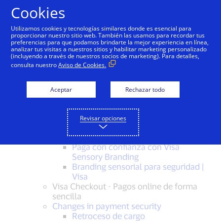
Saltar al contenido
Cookies
Utilizamos cookies y tecnologías similares donde es esencial para
Sitemap
proporcionar nuestro sitio web. También las usamos para recordar tus
preferencias para que podamos brindarte la mejor experiencia en línea,
analizar tus visitas a nuestros sitios y habilitar marketing personalizado
(incluyendo a través de nuestros socios de marketing). Para detalles,
Visa, líder de confianza en pagos digitales
consulta nuestro
Aviso de Cookies.
Historias de éxito
PAGA CON VISA
Pagos Moviles
Aceptar
Rechazar todo
Visa Contactless | aplicación
Contactless
Google Pay | Aplicación de pago
Revisar opciones
con tarjetas de crédito y débito
Pagos móviles | Paga con el móvil
Paga con confianza con Visa
Sensory Branding
Branding sensorial para seguridad |
Visa
Visa Checkout - Pagos online de forma
sencilla
Changes in payment security
Retroceso de cargo