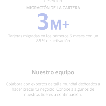
deserción
de
los
MIGRACIÓN
MIGRACIÓN DE LA CARTERA
3
comercios
DE
más
LA
M+
propensos
CARTERA
a
3
la
M+
deserción
Tarjetas migradas en los primeros 6 meses con un
Tarjetas
85 % de activación
migradas
en
los
primeros
6
meses
con
Nuestro equipo
un
85 %
de
Colabora con expertos de talla mundial dedicados a
activación
hacer crecer tu negocio. Conoce a algunos de
nuestros líderes a continuación.