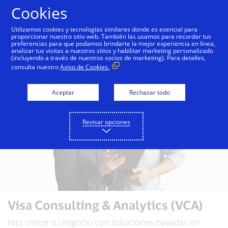
Saltar al contenido
Cookies
Utilizamos cookies y tecnologías similares donde es esencial para
proporcionar nuestro sitio web. También las usamos para recordar tus
preferencias para que podamos brindarte la mejor experiencia en línea,
Visa Consulting & Analytics
Perspectivas de VCA
analizar tus visitas a nuestros sitios y habilitar marketing personalizado
(incluyendo a través de nuestros socios de marketing). Para detalles,
consulta nuestro
Aviso de Cookies.
Aceptar
Rechazar todo
Revisar opciones
Visa Consulting & Analytics (VCA)
Haz crecer tu negocio con soluciones basadas en