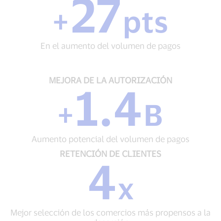
27
transacciones
GASTO
+
pts
+
27
pts
En el aumento del volumen de pagos
En
el
aumento
del
MEJORA
MEJORA DE LA AUTORIZACIÓN
1.4
volumen
DE
de
LA
+
B
pagos
AUTORIZACIÓN
+
1.4
Aumento potencial del volumen de pagos
B
Aumento
RETENCIÓN
RETENCIÓN DE CLIENTES
4
potencial
DE
del
CLIENTES
x
volumen
4
de
x
pagos
Mejor
Mejor selección de los comercios más propensos a la
selección