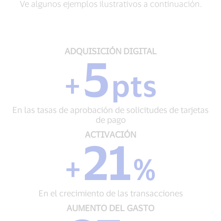
Ve algunos ejemplos ilustrativos a continuación.
ADQUISICIÓN
ADQUISICIÓN DIGITAL
5
DIGITAL
+
+
pts
5
pts
En
En las tasas de aprobación de solicitudes de tarjetas
las
de pago
tasas
de
ACTIVACIÓN
ACTIVACIÓN
21
aprobación
+
de
21
+
%
solicitudes
%
de
En
tarjetas
el
de
En el crecimiento de las transacciones
crecimiento
pago
de
AUMENTO
AUMENTO DEL GASTO
las
DEL