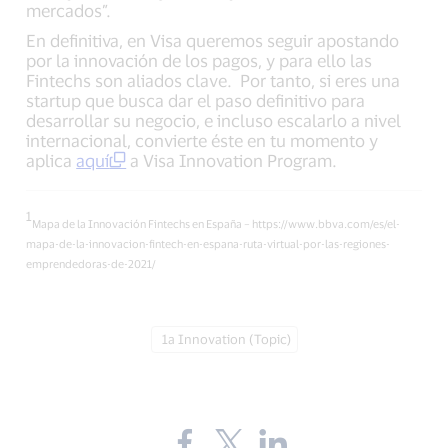
mercados”.
En definitiva, en Visa queremos seguir apostando
por la innovación de los pagos, y para ello las
Fintechs son aliados clave. Por tanto, si eres una
startup que busca dar el paso definitivo para
desarrollar su negocio, e incluso escalarlo a nivel
internacional, convierte éste en tu momento y
aplica
aquí
a Visa Innovation Program.
1
Mapa de la Innovación Fintechs en España – https://www.bbva.com/es/el-
mapa-de-la-innovacion-fintech-en-espana-ruta-virtual-por-las-regiones-
emprendedoras-de-2021/
Tag:
1a Innovation (Topic)
Share
Share
Share