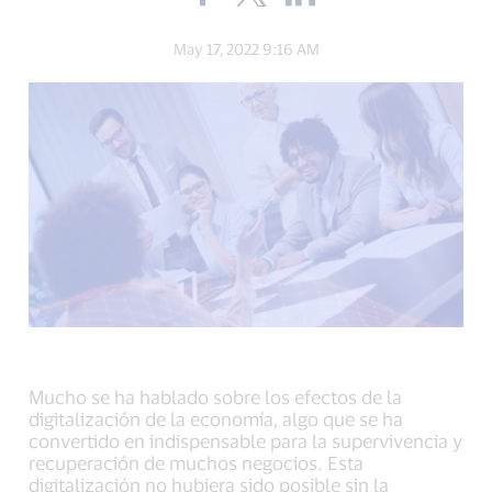
the
the
the
blog
blog
blog
on
on
on
May 17, 2022 9:16 AM
Facebook
Twitter
LinkedIn
(external
(external
(external
link,
link,
link,
open
open
open
new
new
new
window).
window).
window).
Mucho se ha hablado sobre los efectos de la
digitalización de la economía, algo que se ha
convertido en indispensable para la supervivencia y
recuperación de muchos negocios. Esta
digitalización no hubiera sido posible sin la