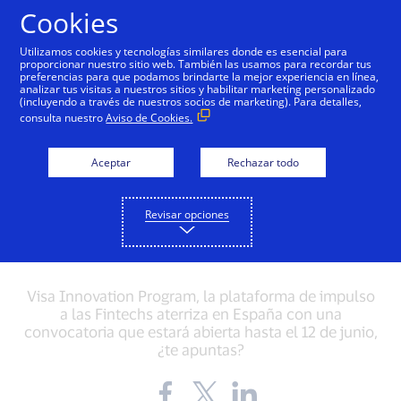
Saltar al contenido
Cookies
Utilizamos cookies y tecnologías similares donde es esencial para
proporcionar nuestro sitio web. También las usamos para recordar tus
preferencias para que podamos brindarte la mejor experiencia en línea,
analizar tus visitas a nuestros sitios y habilitar marketing personalizado
(incluyendo a través de nuestros socios de marketing). Para detalles,
INNOVATION
consulta nuestro
Aviso de Cookies.
¿Eres una Fintech y
Aceptar
Rechazar todo
quieres escalar tu
negocio? ¡Te estamos
Revisar opciones
buscando!
Visa Innovation Program, la plataforma de impulso
a las Fintechs aterriza en España con una
convocatoria que estará abierta hasta el 12 de junio,
¿te apuntas?
Share
Share
Share