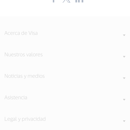
the
the
the
blog
blog
blog
on
on
on
Facebook
Twitter
LinkedIn
(external
(external
(external
link,
link,
link,
open
open
open
Acerca de Visa
new
new
new
window).
window).
window).
Nuestros valores
Noticias y medios
Asistencia
Legal y privacidad