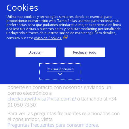
Saltar al contenido
Cookies
Utilizamos cookies y tecnologías similares donde es esencial para
proporcionar nuestro sitio web. También las usamos para recordar tus
preferencias para que podamos brindarte la mejor experiencia en línea,
analizar tus visitas a nuestros sitios y habilitar marketing personalizado
Preguntas frecuentes
(incluyendo a través de nuestros socios de marketing). Para detalles,
consulta nuestro
Aviso de Cookies.
sobre el proceso "Click to
Pay"
para comercios
Aceptar
Rechazar todo
Encuentra a continuación respuesta a tus
Revisar opciones
preguntas sobre el botón "Click to Pay".
¿No encuentras aquí tu pregunta? No dudes en
ponerte en contacto con nosotros enviando un
correo electrónico a
checkoutwithvisa@visa.com
o llamando al +34
91 050 73 30
Para ver las preguntas frecuentes relacionadas con
el consumidor, visita
Preguntas frecuentes para consumidores
.