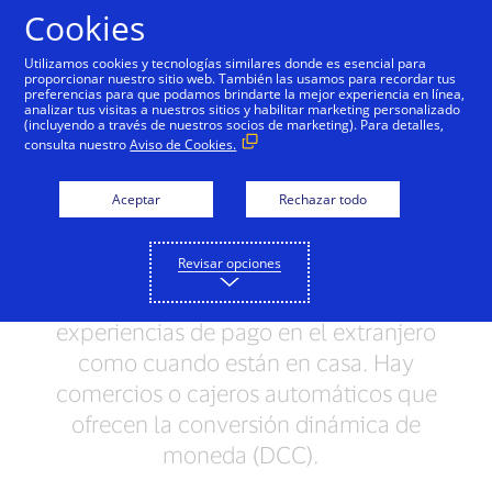
Saltar al contenido
Cookies
Utilizamos cookies y tecnologías similares donde es esencial para
proporcionar nuestro sitio web. También las usamos para recordar tus
preferencias para que podamos brindarte la mejor experiencia en línea,
analizar tus visitas a nuestros sitios y habilitar marketing personalizado
VIAJES
(incluyendo a través de nuestros socios de marketing). Para detalles,
consulta nuestro
Aviso de Cookies.
Lo que debes saber
Aceptar
Rechazar todo
sobre la conversión
dinámica de divisas
Revisar opciones
Visa quiere dar a los consumidores
experiencias de pago en el extranjero
como cuando están en casa. Hay
comercios o cajeros automáticos que
ofrecen la conversión dinámica de
moneda (DCC).