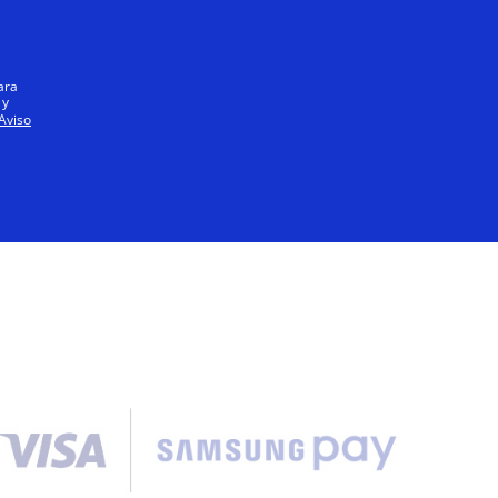
Todo el mundo
ara
 y
Aviso
ios