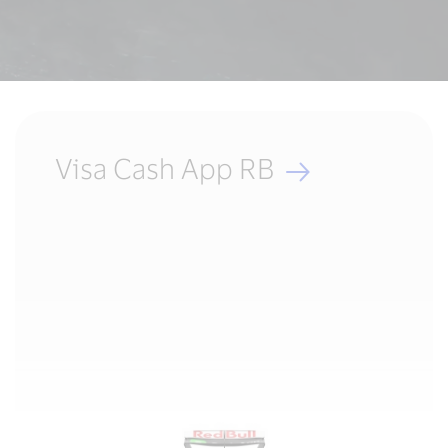
Visa Cash App RB
 cultura
el