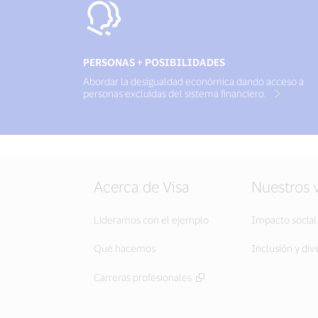
PERSONAS + POSIBILIDADES
Abordar la desigualdad económica dando acceso a
personas excluidas del sistema financiero.
Acerca de Visa
Nuestros 
Lideramos con el ejemplo
Impacto social
Qué hacemos
Inclusión y div
Carreras profesionales