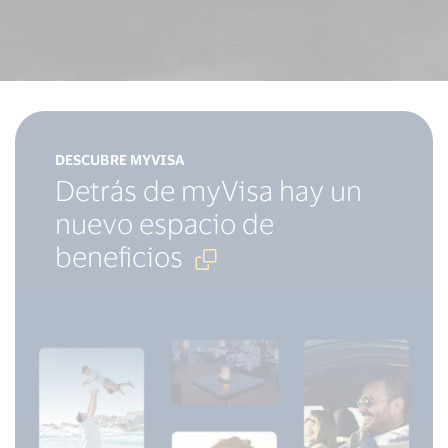
Abrir
DESCUBRE MYVISA
en
Detrás de myVisa hay un
Nueva
nuevo espacio de
ventana
,
beneficios
Enlace
externo
oyar el deporte, la
ento que cambian 