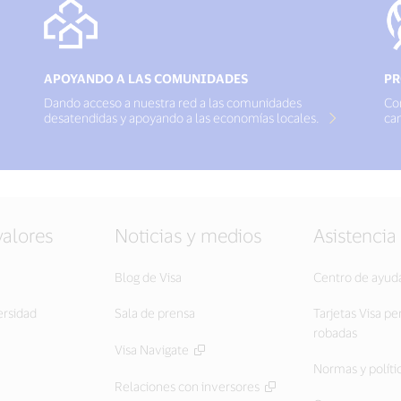
APOYANDO A LAS COMUNIDADES
PR
Dando acceso a nuestra red a las comunidades
Co
desatendidas y apoyando a las economías locales.
ca
valores
Noticias y medios
Asistencia
Blog de Visa
Centro de ayud
ersidad
Sala de prensa
Tarjetas Visa pe
robadas
Visa Navigate
Normas y políti
Relaciones con inversores