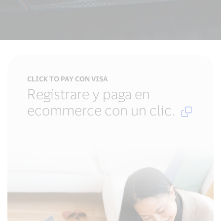
Abrir
CLICK TO PAY CON VISA
en
Regístrare y paga en
Nueva
ecommerce con un clic.
ventana
,
Enlace
externo
PATROCINIOS & ASOCIACIONES
Orgullosos de ap
y el entretenimi