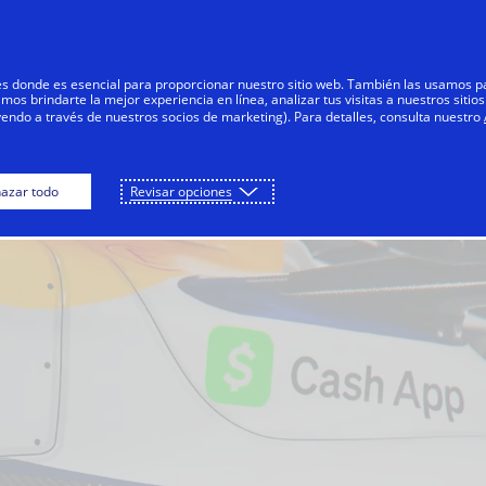
Saltar al contenido
articulares
Empresas
Innovadores
res donde es esencial para proporcionar nuestro sitio web. También las usamos p
s brindarte la mejor experiencia en línea, analizar tus visitas a nuestros sitios
yendo a través de nuestros socios de marketing). Para detalles, consulta nuestro
azar todo
Revisar opciones