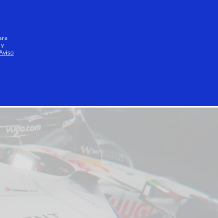
Todo el mundo
ara
 y
Aviso