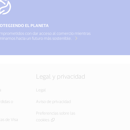
OTEGIENDO EL PLANETA
mprometidos con dar acceso al comercio mientras
minamos hacia un futuro más sostenible.
Legal y privacidad
a
Legal
rdidas o
Aviso de privacidad
Preferencias sobre las
cas de Visa
cookies