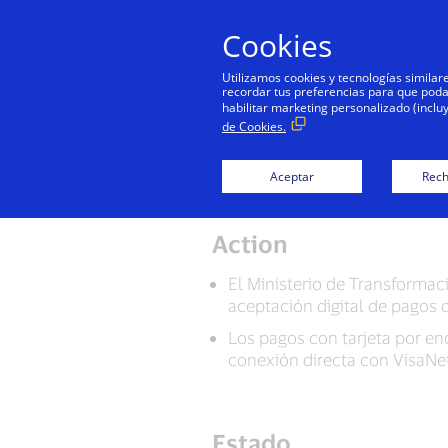
Cookies
Simplif
Utilizamos cookies y tecnologías simila
recordar tus preferencias para que podamo
habilitar marketing personalizado (inclu
de Cookies.
Para evitar 
de Internet y
Aceptar
Rech
Action
El Ministerio de Transformaci
aceptación digital de pagos 
Los pagos con tarjeta por e
conexión directa con VisaNe
Estado