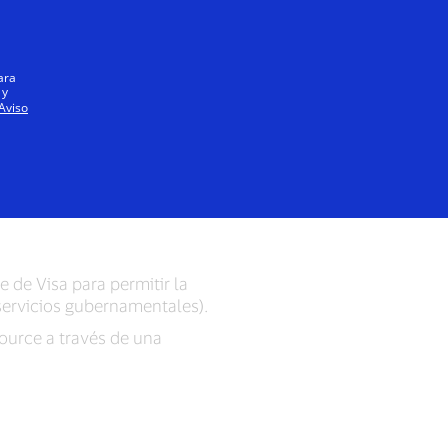
gobierno
ara
 y
Aviso
ia, un portal
os y servicios
 de Visa para permitir la
 servicios gubernamentales).
ource a través de una