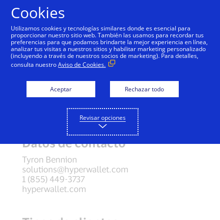
Cookies
Hyperwallet
Utilizamos cookies y tecnologías similares donde es esencial para
proporcionar nuestro sitio web. También las usamos para recordar tus
preferencias para que podamos brindarte la mejor experiencia en línea,
analizar tus visitas a nuestros sitios y habilitar marketing personalizado
(incluyendo a través de nuestros socios de marketing). Para detalles,
Descripción general de la
consulta nuestro
Aviso de Cookies.
empresa
Aceptar
Rechazar todo
La sofisticada tecnología de pagos de
Hyperwallet proporciona a las organizaciones
una forma rápida, eficiente y transparente de
Revisar opciones
distribuir fondos por todo el mundo.
Datos de contacto
Tyron Bennion
solutions@hyperwallet.com
1 (855) 449-3737
hyperwallet.com