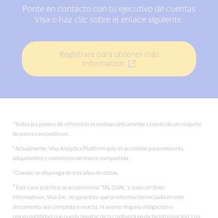
Ponte en contacto con tu ejecutivo de cuentas
Visa o haz clic sobre el enlace siguiente.
Regístrate para obtener más
información
¹ Todos los puntos de referencia se evalúan únicamente a través de un conjunto
de pares competitivos.
² Actualmente, Visa Analytics Platform solo es accesible para emisores,
adquirientes y comercios de marca compartida.
³ Cuando se disponga de tres años de datos.
4
Este caso práctico se proporciona "TAL CUAL" y solo con fines
informativos. Visa Inc. no garantiza que la información incluida en este
documento sea completa o exacta, ni asume ninguna obligación o
responsabilidad que pueda resultar de la confianza en dicha información. Los