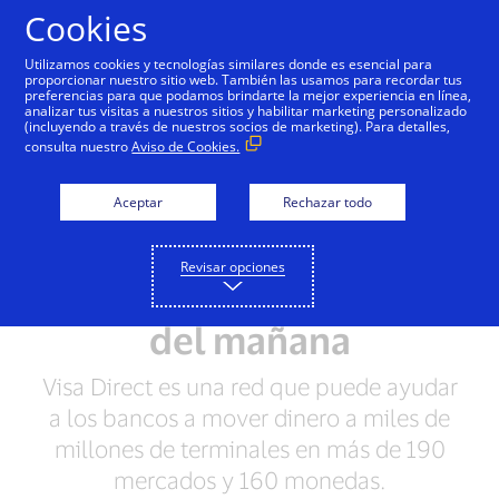
Saltar al contenido
Cookies
Utilizamos cookies y tecnologías similares donde es esencial para
proporcionar nuestro sitio web. También las usamos para recordar tus
preferencias para que podamos brindarte la mejor experiencia en línea,
Resumen
Prestaciones
Casos de uso
Socio
analizar tus visitas a nuestros sitios y habilitar marketing personalizado
(incluyendo a través de nuestros socios de marketing). Para detalles,
consulta nuestro
Aviso de Cookies.
Soluciones para ayudar a
Aceptar
Rechazar todo
satisfacer las
necesidades de
Revisar opciones
movimiento de dinero
del mañana
Visa Direct es una red que puede ayudar
a los bancos a mover dinero a miles de
millones de terminales en más de 190
mercados y 160 monedas.