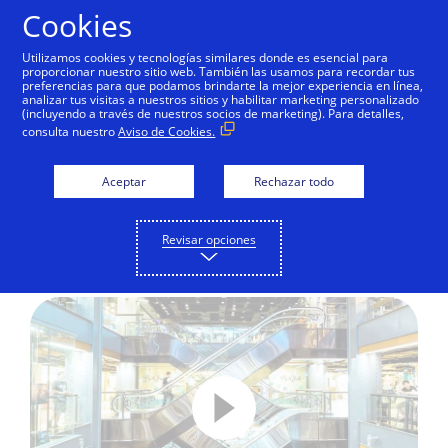
Saltar al contenido
Cookies
Utilizamos cookies y tecnologías similares donde es esencial para
proporcionar nuestro sitio web. También las usamos para recordar tus
preferencias para que podamos brindarte la mejor experiencia en línea,
Visa Direct – Cómo funciona
analizar tus visitas a nuestros sitios y habilitar marketing personalizado
(incluyendo a través de nuestros socios de marketing). Para detalles,
consulta nuestro
Aviso de Cookies.
Conozca cómo hace posible Visa
Direct que las personas y las
Aceptar
Rechazar todo
empresas efectúen pagos entre sí en
tiempo real en las redes
Revisar opciones
internacionales de Visa.