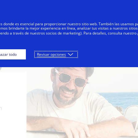
Saltar al contenido
articulares
Empresas
Innovadores
res donde es esencial para proporcionar nuestro sitio web. También las usamos p
s brindarte la mejor experiencia en línea, analizar tus visitas a nuestros sitios
yendo a través de nuestros socios de marketing). Para detalles, consulta nuestro
azar todo
Revisar opciones
e
u
s con
Visa
n
do el
do viajes