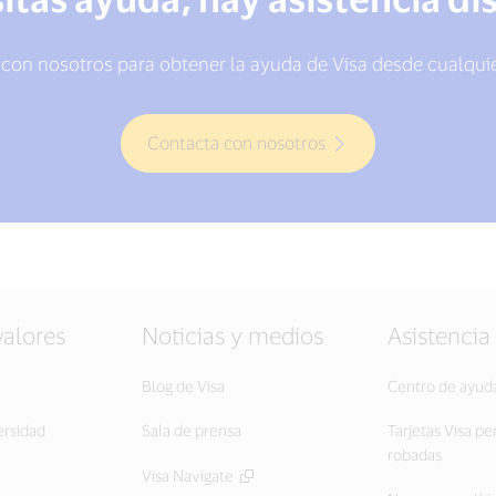
con nosotros para obtener la ayuda de Visa desde cualqui
Contacta con nosotros
valores
Noticias y medios
Asistencia
Blog de Visa
Centro de ayud
ersidad
Sala de prensa
Tarjetas Visa pe
robadas
Visa Navigate