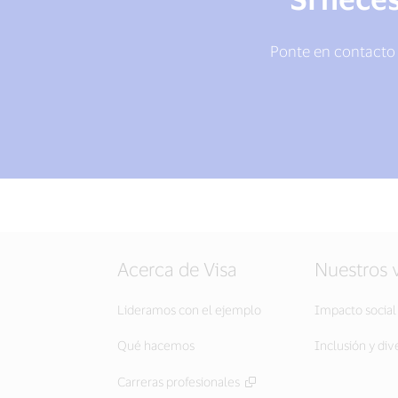
Ponte en contacto 
Acerca de Visa
Nuestros 
Lideramos con el ejemplo
Impacto social
Qué hacemos
Inclusión y div
Carreras profesionales