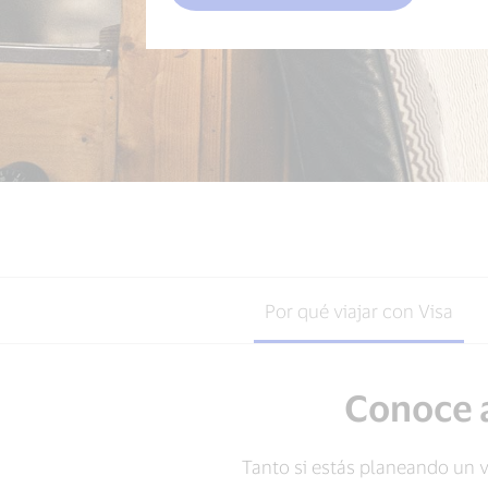
Contacta con nosotros
Contacta con nosotros
Por qué viajar con Visa
Conoce a
Tanto si estás planeando un v