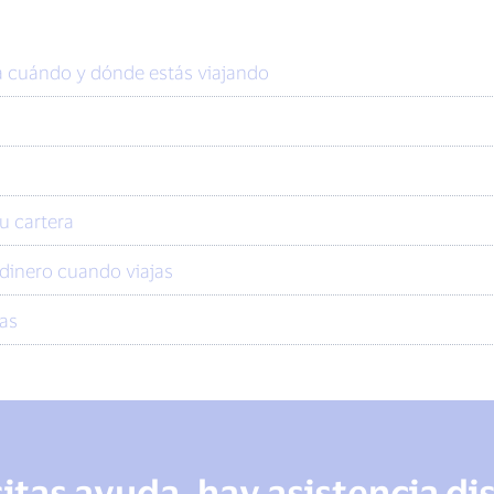
ta cuándo y dónde estás viajando
u cartera
dinero cuando viajas
jas
sitas ayuda, hay asistencia di