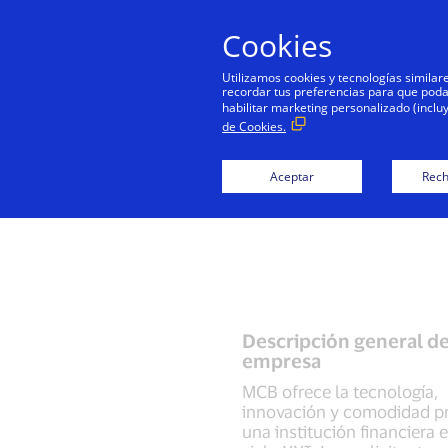
Cookies
P
Utilizamos cookies y tecnologías simila
recordar tus preferencias para que podamo
habilitar marketing personalizado (inclu
de Cookies.
Aceptar
Rech
Descripción general de
empresa
MCB ofrece la tecnología,
innovación y comodidad p
una institución financiera e