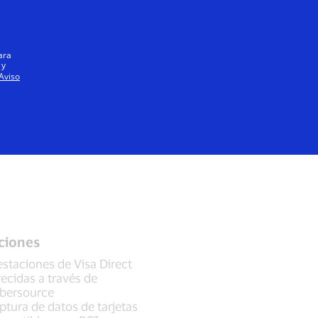
Todo el mundo
ara
 y
Aviso
ciones
estaciones de Visa Direct
recidas a través de
bersource
ptura de datos de tarjetas