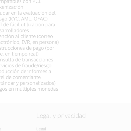
mpatibles con PCI
kenización
udar en la evaluación del
esgo (KYC, AML, OFAC)
I de fácil utilización para
sarrolladores
ención al cliente (correo
ectrónico, IVR, en persona)
strucciones de pago (por
te, en tiempo real)
nsulta de transacciones
rvicios de fraude/riesgo
oducción de informes a
vel de comerciante
stándar y personalizados)
gos en múltiples monedas
Legal y privacidad
a
Legal