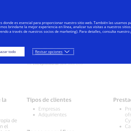
Saltar al contenido
articulares
Empresas
Innovadores
res donde es esencial para proporcionar nuestro sitio web. También las usamos p
s brindarte la mejor experiencia en línea, analizar tus visitas a nuestros sitios
yendo a través de nuestros socios de marketing). Para detalles, consulta nuestro
azar todo
Revisar opciones
 la
Tipos de clientes
Presta
Empresas
Pr
Adquirientes
of
ropia de
Cy
n el
Ca