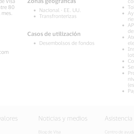
Zonas geográficas
de Visa
co
ntre 80
To
Nacional - EE. UU.
l mes.
Ay
Transfronterizas
ri
AP
de
Casos de utilización
At
Desembolsos de fondos
el
In
.com
lo
Co
Se
Pr
ni
(e
Pa
valores
Noticias y medios
Asistencia
Blog de Visa
Centro de ayud