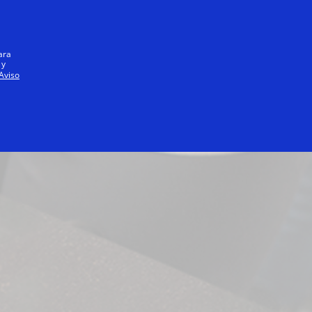
Todo el mundo
ara
 y
Aviso
adquirientes