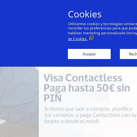
Cookies
P
Utilizamos cookies y tecnologías simila
recordar tus preferencias para que podamo
habilitar marketing personalizado (inclu
de Cookies.
Para consu
Aceptar
Rech
Visa Contactless
Paga hasta 50€ sin
PIN
Si tienes que salir a comprar, planifica
tus compras, y paga Contactless con tu
tarjeta o desde el móvil.