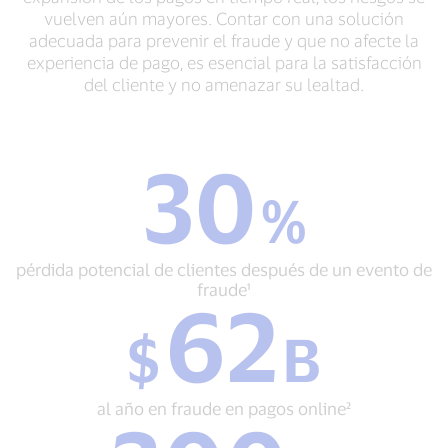
vuelven aún mayores. Contar con una solución
adecuada para prevenir el fraude y que no afecte la
experiencia de pago, es esencial para la satisfacción
del cliente y no amenazar su lealtad.
30
30
%
%
pérdida
potencial
de
pérdida potencial de clientes después de un evento de
clientes
fraude¹
62
después
$
de
$
B
62
un
B
evento
al
de
año
fraude¹
al año en fraude en pagos online²
en
300
fraude