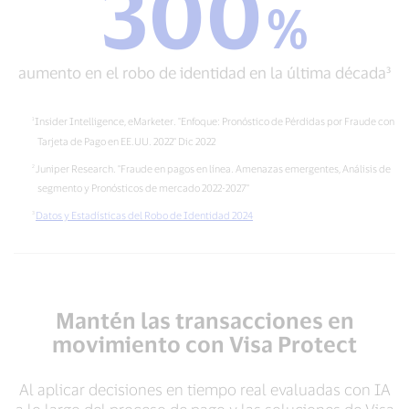
300
%
%
en
aumento
pagos
en
online²
el
aumento en el robo de identidad en la última década³
robo
de
identidad
Insider Intelligence, eMarketer. "Enfoque: Pronóstico de Pérdidas por Fraude con
en
Tarjeta de Pago en EE.UU. 2022" Dic 2022
la
Juniper Research. "Fraude en pagos en línea. Amenazas emergentes, Análisis de
última
década³
segmento y Pronósticos de mercado 2022-2027"
Datos y Estadísticas del Robo de Identidad 2024
Mantén las transacciones en
movimiento con Visa Protect
Al aplicar decisiones en tiempo real evaluadas con IA
a lo largo del proceso de pago y las soluciones de Visa