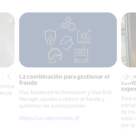
La combinación para gestionar el
Apro
fraude
comba
timizar
exper
Visa Advanced Authorization y Visa Risk
iencia
Para r
Manager ayudan a reducir el fraude y
transa
aumentar las autorizaciones.
de los
Mejora tus operaciones
están 
por la 