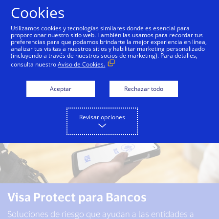
Saltar al contenido
Cookies
Utilizamos cookies y tecnologías similares donde es esencial para
proporcionar nuestro sitio web. También las usamos para recordar tus
preferencias para que podamos brindarte la mejor experiencia en línea,
Visa Protect
Bancos
Comercios
analizar tus visitas a nuestros sitios y habilitar marketing personalizado
(incluyendo a través de nuestros socios de marketing). Para detalles,
consulta nuestro
Aviso de Cookies.
Aceptar
Rechazar todo
Revisar opciones
Visa Protect para Bancos
Soluciones de riesgo que ayudan a las entidades a