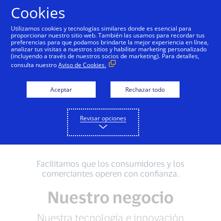
Saltar al contenido
Cookies
Utilizamos cookies y tecnologías similares donde es esencial para
proporcionar nuestro sitio web. También las usamos para recordar tus
preferencias para que podamos brindarte la mejor experiencia en línea,
Nuestro negocio
VisaNet
Operar con responsab
analizar tus visitas a nuestros sitios y habilitar marketing personalizado
(incluyendo a través de nuestros socios de marketing). Para detalles,
consulta nuestro
Aviso de Cookies.
Una manera mejor
Aceptar
Rechazar todo
de pagar y de
Revisar opciones
recibir pagos
Facilitamos que los consumidores y los
comerciantes operen con confianza.
Nuestro negocio
Nuestra tecnología e innovación